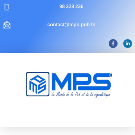
98 328 236
contact@mps-pub.tn
Mps-pub Enseigne Tunisie
Votre enseigne, notre expertise publicitaire!