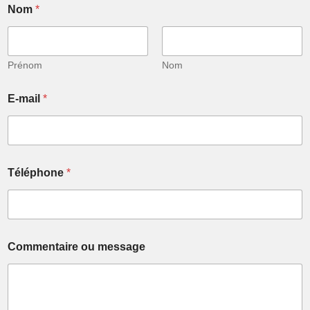
Nom
*
Prénom
Nom
N
E-mail
*
o
m
o
u
*
Téléphone
*
Commentaire ou message