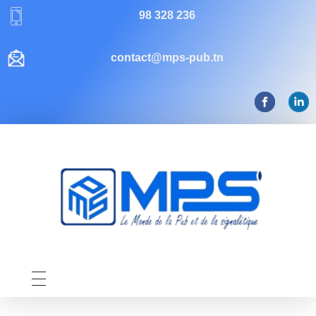
98 328 236
contact@mps-pub.tn
Mps-pub Enseigne Tunisie
Votre enseigne, notre expertise publicitaire!