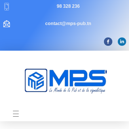
98 328 236
contact@mps-pub.tn
Mps-pub Enseigne Tunisie
Votre enseigne, notre expertise publicitaire!