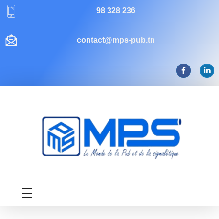
98 328 236
contact@mps-pub.tn
Mps-pub Enseigne Tunisie
Votre enseigne, notre expertise publicitaire!