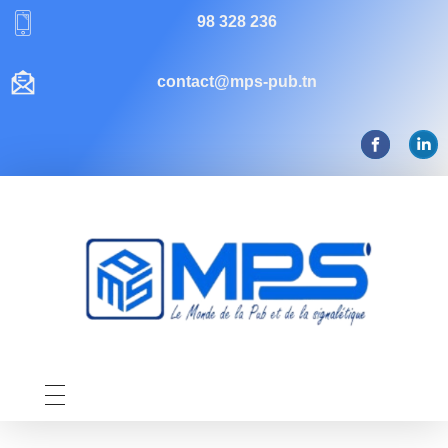
98 328 236
contact@mps-pub.tn
Mps-pub Enseigne Tunisie
Votre enseigne, notre expertise publicitaire!