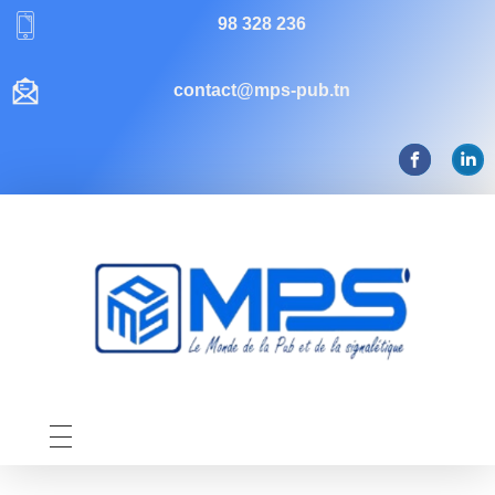
98 328 236
contact@mps-pub.tn
Mps-pub Enseigne Tunisie
Votre enseigne, notre expertise publicitaire!