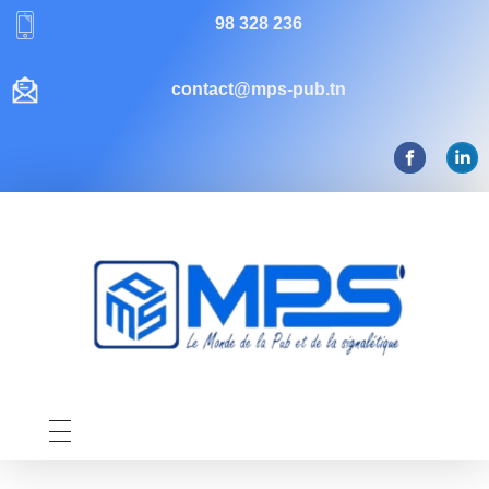
98 328 236
contact@mps-pub.tn
Mps-pub Enseigne Tunisie
Votre enseigne, notre expertise publicitaire!