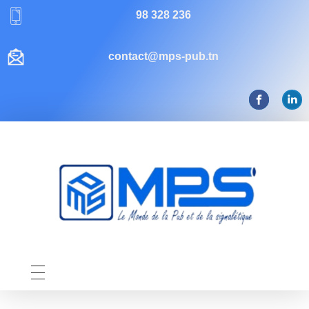
98 328 236
contact@mps-pub.tn
Mps-pub Enseigne Tunisie
Votre enseigne, notre expertise publicitaire!