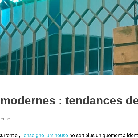
modernes : tendances de
neuse
urrentiel,
l’enseigne lumineuse
ne sert plus uniquement à identi