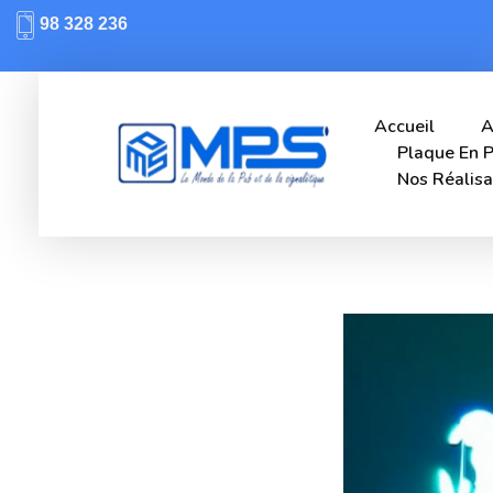
98 328 236
Accueil
A
Plaque En P
Nos Réalisa
Mps-pub Enseigne Tunisie
Votre enseigne, notre expertise publicitaire!