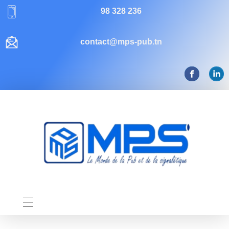
98 328 236
contact@mps-pub.tn
Mps-pub Enseigne Tunisie
Votre enseigne, notre expertise publicitaire!