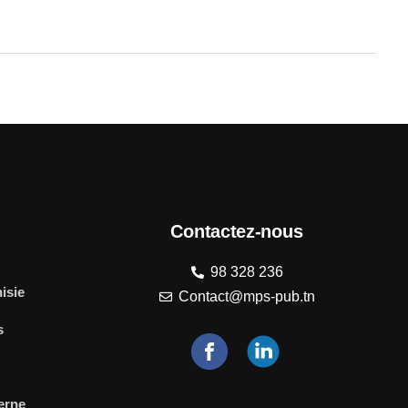
Contactez-nous
98 328 236
isie
Contact@mps-pub.tn
s
terne