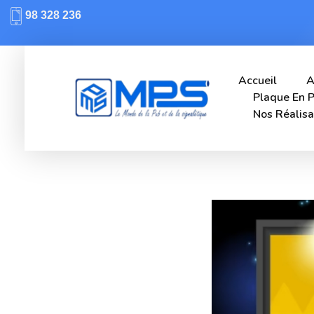
98 328 236
Accueil
A
Plaque En P
Nos Réalisa
Mps-pub Enseigne Tunisie
Votre enseigne, notre expertise publicitaire!