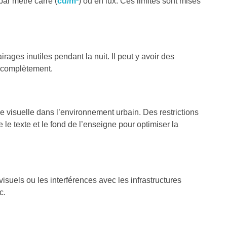
ar mètre carré (
cd/m²
) ou en lux. Ces limites sont mises
ages inutiles pendant la nuit. Il peut y avoir des
s complètement.
e visuelle dans l’environnement urbain. Des restrictions
le texte et le fond de l’enseigne pour optimiser la
suels ou les interférences avec les infrastructures
c.