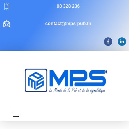
98 328 236
contact@mps-pub.tn
Mps-pub Enseigne Tunisie
Votre enseigne, notre expertise publicitaire!