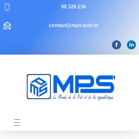
98 328 236
contact@mps-pub.tn
Mps-pub Enseigne Tunisie
Votre enseigne, notre expertise publicitaire!