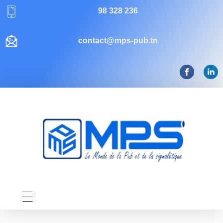
98 328 236
contact@mps-pub.tn
Mps-pub Enseigne Tunisie
Votre enseigne, notre expertise publicitaire!