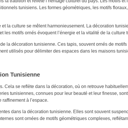
 tradition et reflète l’héritage culturel du pays. Les motifs et 
 traditionnels tunisiens. Les formes géométriques, les motifs flor
re et la culture se mêlent harmonieusement. La décoration tunisi
t les motifs ornés évoquent l’énergie et la vitalité de la culture 
de la décoration tunisienne. Ces tapis, souvent ornés de motif
ment utilisés pour délimiter des espaces dans les maisons tunis
tion Tunisienne
es. Cela se reflète dans la décoration, où on retrouve habituelle
oteries tunisiennes, connues pour leur beauté et leur finesse, s
e raffinement à l’espace.
sentes dans la décoration tunisienne. Elles sont souvent suspen
ternes sont ornées de motifs géométriques complexes, reflétant 