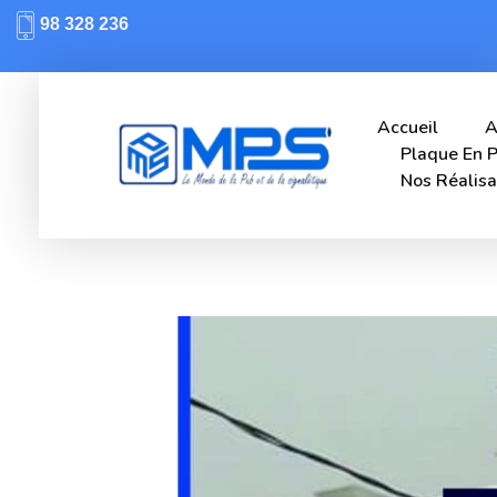
98 328 236
Accueil
A
Plaque En P
Nos Réalisa
Mps-pub Enseigne Tunisie
Votre enseigne, notre expertise publicitaire!